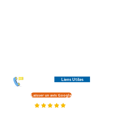
HEURES D'OUVERTURE
Lundi au vendredi :
10h à 12h et 13h à 21h
(18h le vendredi)
Samedi
14h à 16h00*
(18h à 22h30 quand il y a du
Karaoké
)
←Bottin des
Liens Utiles
ressources
Laisser un avis Google