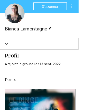
Plus d'actions
S'abonner
Écrivain
Bianca Lamontagne
Profil
A rejoint le groupe le : 13 sept. 2022
Posts