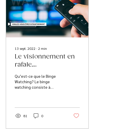
13 sept. 2022
∙
2
min
Le visionnement en
rafale,
communément
Qu’est-ce que le Binge
appelé le Binge
Watching? Le binge
watching consiste à
Watching
regarder plusieurs
émissions d’une série télé,
des vidéos sur internet
ou...
81
0