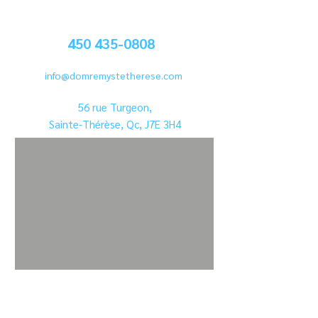
450 435-0808
info@domremystetherese.com
56 rue Turgeon,
Sainte-Thérèse, Qc, J7E 3H4