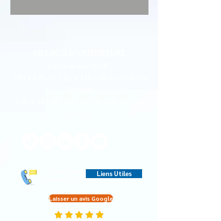
HEURES D'OUVERTURE
Lundi au vendredi :
10h à 12h et 13h à 21h
(18h le vendredi)
Samedi
14h à 16h00*
(18h à 22h30 quand il y a du
Karaoké
)
←Bottin des
Liens Utiles
ressources
Laisser un avis Google