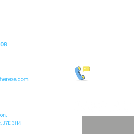
HEURES D'OUVERTURE
Lundi au vendredi :
10h à 12h et 13h à 21h
(18h 
Samedi
808
14h à 16h00*
(18h à 22h30 quan
←Bottin des
ressources
herese.com
on,
, J7E 3H4