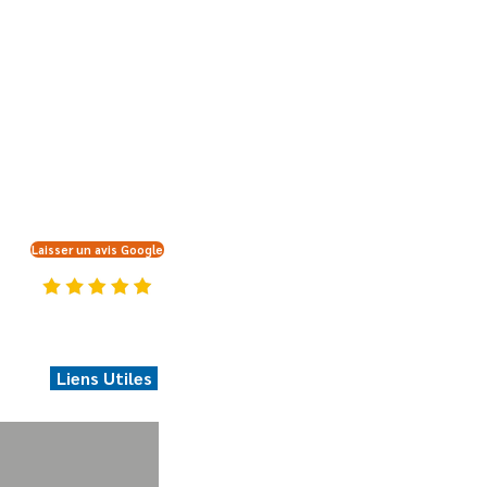
le vendredi)
d il y a du
Karaoké
)
Laisser un avis Google
Liens Utiles